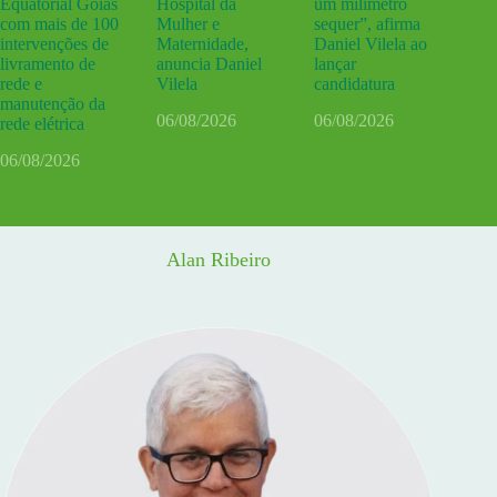
Equatorial Goiás
Hospital da
um milímetro
com mais de 100
Mulher e
sequer”, afirma
intervenções de
Maternidade,
Daniel Vilela ao
livramento de
anuncia Daniel
lançar
rede e
Vilela
candidatura
manutenção da
06/08/2026
06/08/2026
rede elétrica
06/08/2026
Alan Ribeiro