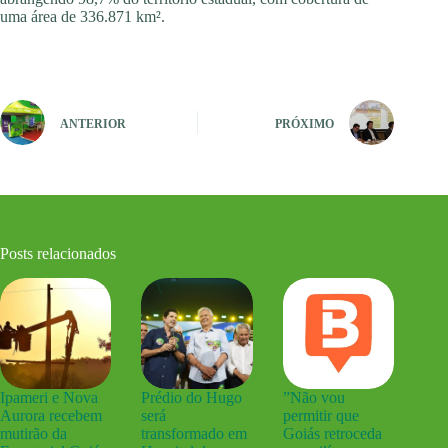
uma área de 336.871 km².
ANTERIOR
PRÓXIMO
Posts relacionados
Ipameri e Nova
Prédio do Hugo
”Não vou
Aurora recebem
será
permitir que
mutirão da
transformado em
Goiás retroceda