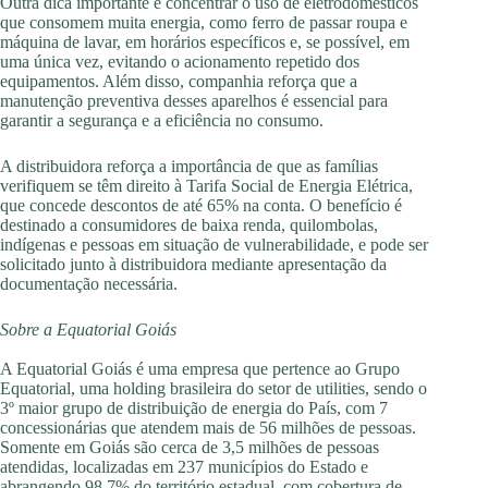
Outra dica importante é concentrar o uso de eletrodomésticos
que consomem muita energia, como ferro de passar roupa e
máquina de lavar, em horários específicos e, se possível, em
uma única vez, evitando o acionamento repetido dos
equipamentos. Além disso, companhia reforça que a
manutenção preventiva desses aparelhos é essencial para
garantir a segurança e a eficiência no consumo.
A distribuidora reforça a importância de que as famílias
verifiquem se têm direito à Tarifa Social de Energia Elétrica,
que concede descontos de até 65% na conta. O benefício é
destinado a consumidores de baixa renda, quilombolas,
indígenas e pessoas em situação de vulnerabilidade, e pode ser
solicitado junto à distribuidora mediante apresentação da
documentação necessária.
Sobre a Equatorial Goiás
A Equatorial Goiás é uma empresa que pertence ao Grupo
Equatorial, uma holding brasileira do setor de utilities, sendo o
3º maior grupo de distribuição de energia do País, com 7
concessionárias que atendem mais de 56 milhões de pessoas.
Somente em Goiás são cerca de 3,5 milhões de pessoas
atendidas, localizadas em 237 municípios do Estado e
abrangendo 98,7% do território estadual, com cobertura de