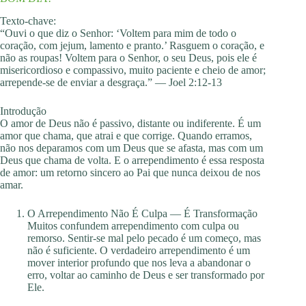
Texto-chave:
“Ouvi o que diz o Senhor: ‘Voltem para mim de todo o
coração, com jejum, lamento e pranto.’ Rasguem o coração, e
não as roupas! Voltem para o Senhor, o seu Deus, pois ele é
misericordioso e compassivo, muito paciente e cheio de amor;
arrepende-se de enviar a desgraça.” — Joel 2:12-13
Introdução
O amor de Deus não é passivo, distante ou indiferente. É um
amor que chama, que atrai e que corrige. Quando erramos,
não nos deparamos com um Deus que se afasta, mas com um
Deus que chama de volta. E o arrependimento é essa resposta
de amor: um retorno sincero ao Pai que nunca deixou de nos
amar.
O Arrependimento Não É Culpa — É Transformação
Muitos confundem arrependimento com culpa ou
remorso. Sentir-se mal pelo pecado é um começo, mas
não é suficiente. O verdadeiro arrependimento é um
mover interior profundo que nos leva a abandonar o
erro, voltar ao caminho de Deus e ser transformado por
Ele.