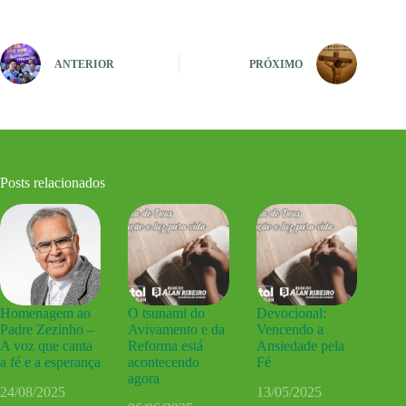
ANTERIOR
PRÓXIMO
Posts relacionados
Homenagem ao
O tsunami do
Devocional:
Padre Zezinho –
Avivamento e da
Vencendo a
A voz que canta
Reforma está
Ansiedade pela
a fé e a esperança
acontecendo
Fé
agora
24/08/2025
13/05/2025