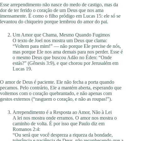
Esse arrependimento não nasce do medo de castigo, mas da
dor de ter ferido o coração de um Deus que nos ama
imensamente. É como o filho pródigo em Lucas 15: ele só se
levantou do chiqueiro porque lembrou do amor do pai.
Um Amor que Chama, Mesmo Quando Fugimos
O texto de Joel nos mostra um Deus que clama:
“Voltem para mim!” — não porque Ele precise de nós,
mas porque Ele nos ama demais para nos perder. Esse é
o mesmo Deus que buscou Adão no Éden: “Onde
estás?” (Gênesis 3:9), e que chorou por Jerusalém em
Lucas 19.
O amor de Deus é paciente. Ele não fecha a porta quando
pecamos. Pelo contrário, Ele a mantém aberta, esperando que
voltemos com o coração quebrantado, e não apenas com
gestos externos (“rasguem o coração, e não as roupas!”).
Arrependimento é a Resposta ao Amor, Não à Lei
A lei nos mostra onde erramos. O amor nos mostra o
caminho de volta. É por isso que Paulo diz em
Romanos 2:4:
“Ou será que você despreza a riqueza da bondade,
tolerância e paciência de Deus, não reconhecendo que a