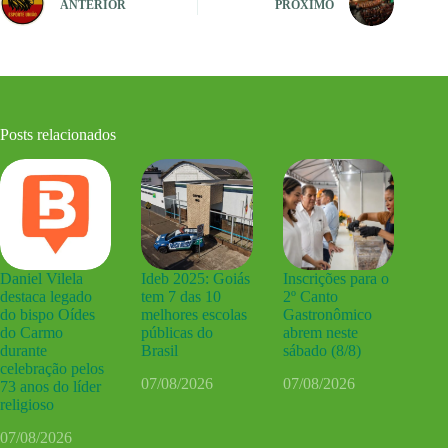
ANTERIOR
PRÓXIMO
Posts relacionados
Daniel Vilela
Ideb 2025: Goiás
Inscrições para o
destaca legado
tem 7 das 10
2º Canto
do bispo Oídes
melhores escolas
Gastronômico
do Carmo
públicas do
abrem neste
durante
Brasil
sábado (8/8)
celebração pelos
07/08/2026
07/08/2026
73 anos do líder
religioso
07/08/2026