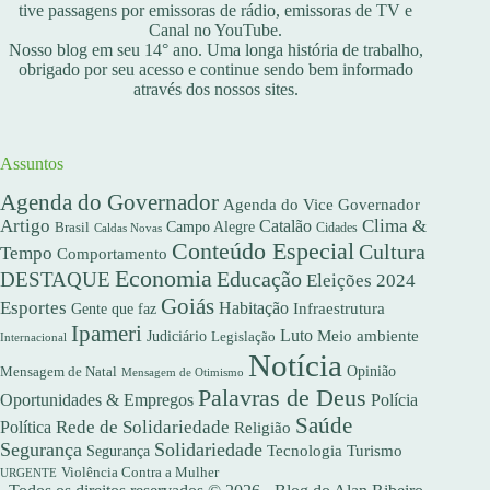
tive passagens por emissoras de rádio, emissoras de TV e
Canal no YouTube.
Nosso blog em seu 14° ano. Uma longa história de trabalho,
obrigado por seu acesso e continue sendo bem informado
através dos nossos sites.
Assuntos
Agenda do Governador
Agenda do Vice Governador
Artigo
Clima &
Catalão
Campo Alegre
Brasil
Caldas Novas
Cidades
Conteúdo Especial
Cultura
Tempo
Comportamento
Economia
DESTAQUE
Educação
Eleições 2024
Goiás
Esportes
Habitação
Gente que faz
Infraestrutura
Ipameri
Luto
Meio ambiente
Judiciário
Legislação
Internacional
Notícia
Opinião
Mensagem de Natal
Mensagem de Otimismo
Palavras de Deus
Oportunidades & Empregos
Polícia
Saúde
Rede de Solidariedade
Política
Religião
Segurança
Solidariedade
Segurança
Tecnologia
Turismo
Violência Contra a Mulher
URGENTE