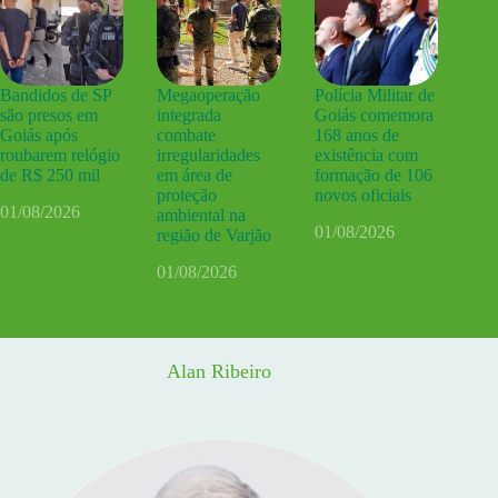
Bandidos de SP
Megaoperação
Polícia Militar de
são presos em
integrada
Goiás comemora
Goiás após
combate
168 anos de
roubarem relógio
irregularidades
existência com
de R$ 250 mil
em área de
formação de 106
proteção
novos oficiais
01/08/2026
ambiental na
01/08/2026
região de Varjão
01/08/2026
Alan Ribeiro