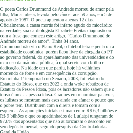
O poeta Carlos Drummond de Andrade morreu de amor pela
filha, Maria Julieta, levada pelo câncer aos 59 anos, em 5 de
agosto de 1987. O poeta aguentou apenas 12 dias.
Oficialmente, a causa mortis foi infarto agudo do miocárdio;
na verdade, sua cardiologista Elizabete Freitas diagnosticou
com a frase que começa este artigo, “Carlos Drummond de
Andrade morreu de amor”. Tinha 84 anos.
Drummond não viu o Plano Real, o futebol tetra e penta ou a
estabilidade econômica, porém ficou livre da chegada do PT
ao governo federal, do aparelhamento das universidades e do
mau uso da máquina pública, à qual serviu com brilho e
dedicação. Na idade em que partiu, hoje há velhinhos
morrendo de fome e em consequência da corrupção.
Em minha 1ª temporada no Senado, 2003, fui relator do
Estatuto do Idoso, que em 2022 a onda woke rebatizou de
Estatuto da Pessoa Idosa, pois os lacradores não sabem que o
idoso é uma… pessoa idosa. Craques em renominar palavras,
os lulistas se mostram mais ases ainda em afanar o pouco que
o pobre tem. Distribuem com a direita e tomam com a
esquerda. As apurações iniciais estimam entre R$ 6,3 bilhões e
R$ 9 bilhões o que os apadrinhados de Lu(la)pi tungaram de
97,6% dos aposentados que não autorizaram o desconto em
seu depósito mensal, segundo pesquisa da Controladoria-
Geral da União.