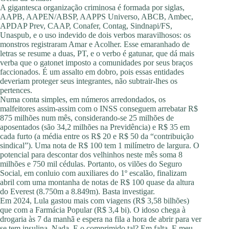
A gigantesca organização criminosa é formada por siglas,
AAPB, AAPEN/ABSP, AAPPS Universo, ABCB, Ambec,
APDAP Prev, CAAP, Conafer, Contag, Sindnapi/FS,
Unaspub, e o uso indevido de dois verbos maravilhosos: os
monstros registraram Amar e Acolher. Esse emaranhado de
letras se resume a duas, PT, e o verbo é gatunar, que dá mais
verba que o gatonet imposto a comunidades por seus braços
faccionados. É um assalto em dobro, pois essas entidades
deveriam proteger seus integrantes, não subtrair-lhes os
pertences.
Numa conta simples, em números arredondados, os
malfeitores assim-assim com o INSS conseguem arrebatar R$
875 milhões num mês, considerando-se 25 milhões de
aposentados (são 34,2 milhões na Previdência) e R$ 35 em
cada furto (a média entre os R$ 20 e R$ 50 da “contribuição
sindical”). Uma nota de R$ 100 tem 1 milímetro de largura. O
potencial para descontar dos velhinhos neste mês soma 8
milhões e 750 mil cédulas. Portanto, os vilões do Seguro
Social, em conluio com auxiliares do 1º escalão, finalizam
abril com uma montanha de notas de R$ 100 quase da altura
do Everest (8.750m a 8.849m). Basta investigar.
Em 2024, Lula gastou mais com viagens (R$ 3,58 bilhões)
que com a Farmácia Popular (R$ 3,4 bi). O idoso chega à
drogaria às 7 da manhã e espera na fila a hora de abrir para ver
se tem insulina. Nada. E o comprimido tal? Em falta. E meu