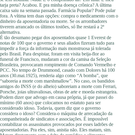
tarja preta? Acabou. E pra minha doença crônica? A última
caixa saiu na semana passada. Farmácia Popular? Pode pular
fora. A vítima tem duas opções: compra o medicamento com o
dinheiro da aposentadoria ou morre. Se os arrombadores
tiverem arrancado os últimos tostões, só lhe restará a 2ª
alternativa.
É tão desumano pegar dos aposentados quase 1 Everest de
notas de 100 que o governo e seus aliados fizeram tudo para
impedir a força da informação mais monstruosa já tolerada
pelo Brasil. Para despistar, foram em visita beija-flor ao
funeral de Francisco, mudaram a cor da camisa da Seleção
Brasileira, provocaram rompimento de Comando Vermelho e
PCC. No tempo de Drummond, casado com Dolores há 100
anos (30.mai.1925), renderia algo como “A bomba”, que
“saboreia a morte com marshmallow”. No caso, os bandidos
amigos do INSS (e do alheio) saboreiam a morte com Ferrari,
Porsche, joias ultravaliosas, obras de arte e moeda estrangeira.
Podem dizer que advogo em causa própria, já que passei do
mínimo (60 anos) que colocamos no estatuto para ser
considerado idoso. Todavia, quem diz que o governo
considera o idoso? Considera-o máquina de arrecadação da
companheirada de sindicatos e associações. É impossível
contabilizar os assassinatos provocados por esses ladrões de
aposentadorias. Pra eles, sim, anistia não. Eles matam, sim.