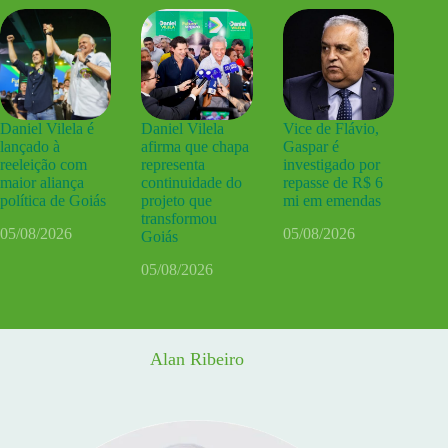
Daniel Vilela é
Daniel Vilela
Vice de Flávio,
lançado à
afirma que chapa
Gaspar é
reeleição com
representa
investigado por
maior aliança
continuidade do
repasse de R$ 6
política de Goiás
projeto que
mi em emendas
transformou
05/08/2026
05/08/2026
Goiás
05/08/2026
Alan Ribeiro