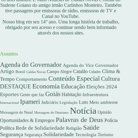
Sudeste Goiano do amigo irmão Carlinhos Monteiro. Também
tive passagens por emissoras de rádio, emissoras de TV e
Canal no YouTube.
Nosso blog em seu 14° ano. Uma longa história de trabalho,
obrigado por seu acesso e continue sendo bem informado
através dos nossos sites.
Assuntos
Agenda do Governador
Agenda do Vice Governador
Artigo
Clima &
Catalão
Campo Alegre
Brasil
Caldas Novas
Cidades
Conteúdo Especial
Cultura
Tempo
Comportamento
Economia
DESTAQUE
Educação
Eleições 2024
Goiás
Esportes
Habitação
Gente que faz
Infraestrutura
Ipameri
Luto
Meio ambiente
Judiciário
Legislação
Internacional
Notícia
Opinião
Mensagem de Natal
Mensagem de Otimismo
Palavras de Deus
Oportunidades & Empregos
Polícia
Saúde
Rede de Solidariedade
Política
Religião
Segurança
Solidariedade
Segurança
Tecnologia
Turismo