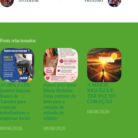
ANTERIOR
PRÓXIMO
Posts relacionados
ACIIPA e CDL
Juntos pela dona
A MAIOR
Ipameri lançam
Maria Mafalda:
RIQUEZA É
Banco de
Uma corrente do
TER PAZ NO
Talentos para
bem para a
CORAÇÃO
conectar
cirurgia de
08/08/2026
trabalhadores e
retirada de
empresas locais
nódulo
08/08/2026
08/08/2026