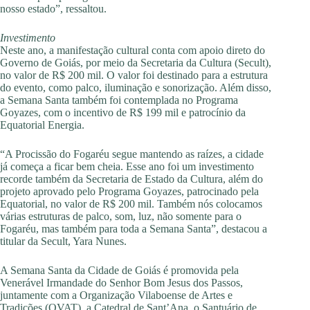
nosso estado”, ressaltou.
Investimento
Neste ano, a manifestação cultural conta com apoio direto do
Governo de Goiás, por meio da Secretaria da Cultura (Secult),
no valor de R$ 200 mil. O valor foi destinado para a estrutura
do evento, como palco, iluminação e sonorização. Além disso,
a Semana Santa também foi contemplada no Programa
Goyazes, com o incentivo de R$ 199 mil e patrocínio da
Equatorial Energia.
“A Procissão do Fogaréu segue mantendo as raízes, a cidade
já começa a ficar bem cheia. Esse ano foi um investimento
recorde também da Secretaria de Estado da Cultura, além do
projeto aprovado pelo Programa Goyazes, patrocinado pela
Equatorial, no valor de R$ 200 mil. Também nós colocamos
várias estruturas de palco, som, luz, não somente para o
Fogaréu, mas também para toda a Semana Santa”, destacou a
titular da Secult, Yara Nunes.
A Semana Santa da Cidade de Goiás é promovida pela
Venerável Irmandade do Senhor Bom Jesus dos Passos,
juntamente com a Organização Vilaboense de Artes e
Tradições (OVAT), a Catedral de Sant’Ana, o Santuário de