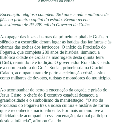
e moradores da cidade
Encenação religiosa completa 280 anos e reúne milhares de
fiéis na primeira capital do estado. Evento recebe
investimento de R$ 399 mil do Governo de Goiás
Ao apagar das luzes das ruas da primeira capital de Goiás, o
silêncio e a escuridão deram lugar às batidas das fanfarras e às
chamas das tochas dos farricocos. O início da Procissão do
Fogaréu, que completa 280 anos de história, iluminou a
histórica cidade de Goiás na madrugada desta quinta-feira
(16/4), reunindo fé e tradição. O governador Ronaldo Caiado
e a coordenadora do Goiás Social, primeira-dama Gracinha
Caiado, acompanharam de perto a celebração cristã, assim
como milhares de devotos, turistas e moradores do município.
Ao acompanhar de perto a encenação da caçada e prisão de
Jesus Cristo, o chefe do Executivo estadual destacou a
grandiosidade e o simbolismo da manifestação. “O ato da
Procissão do Fogaréu traz a nossa cultura e história de forma
que é reconhecida nacionalmente. Por mais um ano tive a
felicidade de acompanhar essa encenação, da qual participo
desde a infância”, afirmou Caiado.