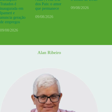
Tratados é
dos Pais: o amor
09/08/2026
inaugurada em
que permanece
Ipameri e
09/08/2026
anuncia geração
de empregos
09/08/2026
Alan Ribeiro