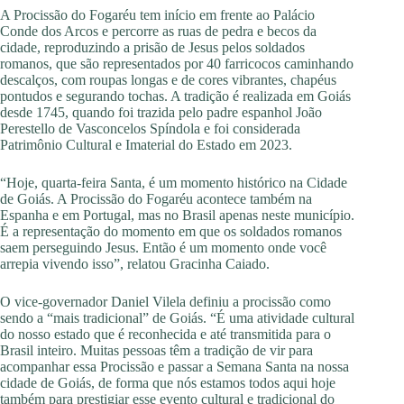
A Procissão do Fogaréu tem início em frente ao Palácio
Conde dos Arcos e percorre as ruas de pedra e becos da
cidade, reproduzindo a prisão de Jesus pelos soldados
romanos, que são representados por 40 farricocos caminhando
descalços, com roupas longas e de cores vibrantes, chapéus
pontudos e segurando tochas. A tradição é realizada em Goiás
desde 1745, quando foi trazida pelo padre espanhol João
Perestello de Vasconcelos Spíndola e foi considerada
Patrimônio Cultural e Imaterial do Estado em 2023.
“Hoje, quarta-feira Santa, é um momento histórico na Cidade
de Goiás. A Procissão do Fogaréu acontece também na
Espanha e em Portugal, mas no Brasil apenas neste município.
É a representação do momento em que os soldados romanos
saem perseguindo Jesus. Então é um momento onde você
arrepia vivendo isso”, relatou Gracinha Caiado.
O vice-governador Daniel Vilela definiu a procissão como
sendo a “mais tradicional” de Goiás. “É uma atividade cultural
do nosso estado que é reconhecida e até transmitida para o
Brasil inteiro. Muitas pessoas têm a tradição de vir para
acompanhar essa Procissão e passar a Semana Santa na nossa
cidade de Goiás, de forma que nós estamos todos aqui hoje
também para prestigiar esse evento cultural e tradicional do