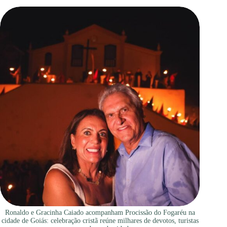
Ronaldo e Gracinha Caiado acompanham Procissão do Fogaréu na
cidade de Goiás: celebração cristã reúne milhares de devotos, turistas