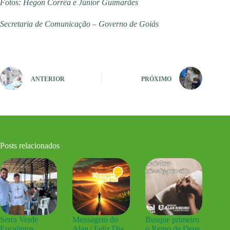
Fotos: Hegon Corrêa e Júnior Guimarães
Secretaria de Comunicação – Governo de Goiás
ANTERIOR
PRÓXIMO
Posts relacionados
Serra Verde
Mensagem do
Busque primeiro
Eucaliptos
Alan | Feliz Dia
o Reino de Deus