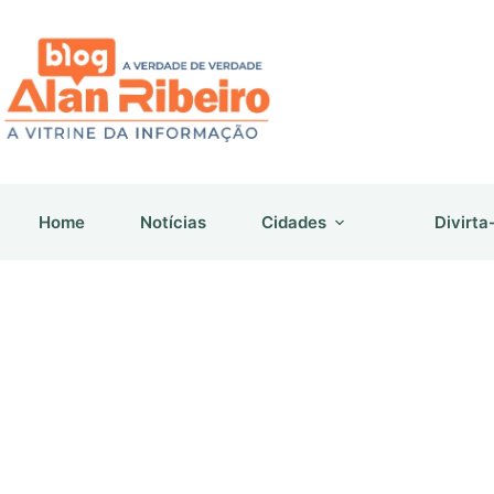
Pular
para
o
conteúdo
Home
Notícias
Cidades
Divirta