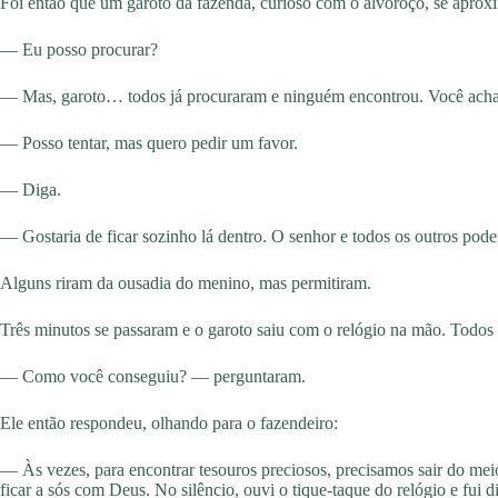
Foi então que um garoto da fazenda, curioso com o alvoroço, se aprox
— Eu posso procurar?
— Mas, garoto… todos já procuraram e ninguém encontrou. Você acha
— Posso tentar, mas quero pedir um favor.
— Diga.
— Gostaria de ficar sozinho lá dentro. O senhor e todos os outros pode
Alguns riram da ousadia do menino, mas permitiram.
Três minutos se passaram e o garoto saiu com o relógio na mão. Todos 
— Como você conseguiu? — perguntaram.
Ele então respondeu, olhando para o fazendeiro:
— Às vezes, para encontrar tesouros preciosos, precisamos sair do meio
ficar a sós com Deus. No silêncio, ouvi o tique-taque do relógio e fui di