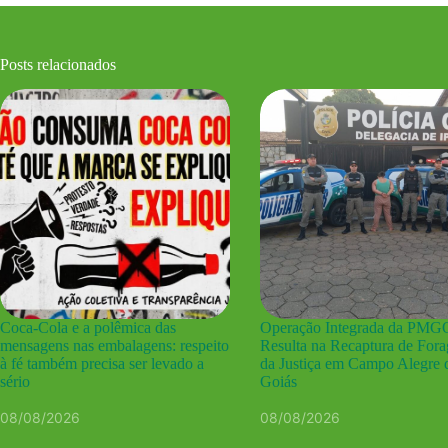
Posts relacionados
Coca-Cola e a polêmica das
Operação Integrada da PMG
mensagens nas embalagens: respeito
Resulta na Recaptura de Fora
à fé também precisa ser levado a
da Justiça em Campo Alegre 
sério
Goiás
08/08/2026
08/08/2026