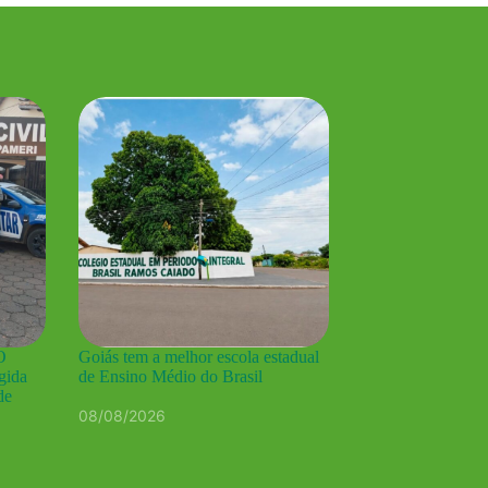
O
Goiás tem a melhor escola estadual
gida
de Ensino Médio do Brasil
de
08/08/2026