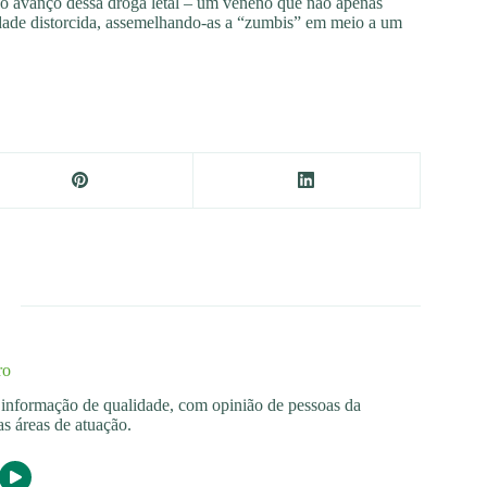
er o avanço dessa droga letal – um veneno que não apenas
dade distorcida, assemelhando-as a “zumbis” em meio a um
ro
os informação de qualidade, com opinião de pessoas da
s áreas de atuação.