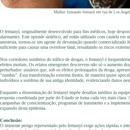
Mulher fumando fentanil em rua de Los Angel
O fentanyl, originalmente desenvolvido para fins médicos, hoje despon
alarmantes. Este opioide sintético, até então utilizado com cautela em 
anestesia, tornou-se um agente de devastação quando comercializado i
suficiente para causar uma overdose fatal, ressaltando os riscos extre
Nos corredores sombrios do tráfico de drogas, o fentanyl é frequenteme
efeitos mortais. Os relatos emergentes descrevem não só o aumento d
perturbador: usuários que, sob os efeitos prolongados da droga, apres
“zumbis”. Essa transformação extrema ilustra, de maneira quase apoca
indivíduos a sombras de sua antiga identidade, evidenciando danos neuro
Enquanto a disseminação do fentanyl impõe desafios inéditos às equipe
resposta coordenada por parte do Estado se torna cada vez mais clara. A
campanhas de conscientização, programas de tratamento e a implementaç
expansão desta epidemia.
Conclusão:
O iminente perigo representado pelo fentanyl exige ações rápidas e int