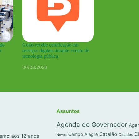
 do
Goiás recebe certificação em
r
serviços digitais durante evento de
tecnologia pública
06/08/2026
Assuntos
Agenda do Governador
Agen
C
Catalão
Campo Alegre
Novas
Cidades
lismo aos 12 anos