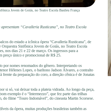
infônica Jovem de Goiás, no Teatro Escola Basileu França
 apresentam “Cavalleria Rusticana”, no Teatro Escola
lcos do estado a icônica ópera “Cavalleria Rusticana”, de
 e Orquestra Sinfônica Jovem de Goiás, no Teatro Escola
es, nos dias 21 e 22 de março. Os ingressos para a
m preço único e promocional de R$ 25.
do por nomes renomados do gênero. Interpretando os
tenor Hélenes Lopes, o barítono Jadson Álvares, a contralto
à frente da preparação do coro, a direção cênica é de Jonatas
or si só, vai deixar toda a plateia vidrada. Ao longo da peça,
bom exemplo é o “Intermezzo”, que fez parte das trilhas
m, do filme “Touro Indomável”, do cineasta Martin Scorsese.
íveis da ópera, muitas produções brasileiras também as