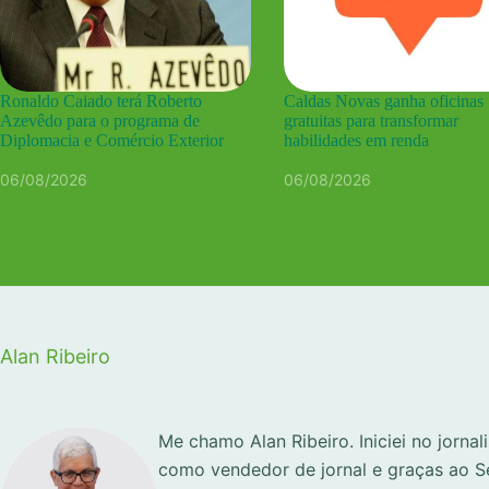
Ronaldo Caiado terá Roberto
Caldas Novas ganha oficinas
Azevêdo para o programa de
gratuitas para transformar
Diplomacia e Comércio Exterior
habilidades em renda
06/08/2026
06/08/2026
Alan Ribeiro
Me chamo Alan Ribeiro. Iniciei no jorna
como vendedor de jornal e graças ao S