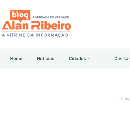
Pular
para
o
conteúdo
Home
Notícias
Cidades
Divirta
Gove