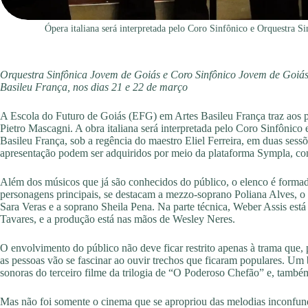
Ópera italiana será interpretada pelo Coro Sinfônico e Orquestra S
Orquestra Sinfônica Jovem de Goiás e Coro Sinfônico Jovem de Goiás
Basileu França, nos dias 21 e 22 de março
A Escola do Futuro de Goiás (EFG) em Artes Basileu França traz aos pa
Pietro Mascagni. A obra italiana será interpretada pelo Coro Sinfônico
Basileu França, sob a regência do maestro Eliel Ferreira, em duas sessõ
apresentação podem ser adquiridos por meio da plataforma Sympla, co
Além dos músicos que já são conhecidos do público, o elenco é forma
personagens principais, se destacam a mezzo-soprano Poliana Alves, o 
Sara Veras e a soprano Sheila Pena. Na parte técnica, Weber Assis está 
Tavares, e a produção está nas mãos de Wesley Neres.
O envolvimento do público não deve ficar restrito apenas à trama que, p
as pessoas vão se fascinar ao ouvir trechos que ficaram populares. Um 
sonoras do terceiro filme da trilogia de “O Poderoso Chefão” e, també
Mas não foi somente o cinema que se apropriou das melodias inconfund