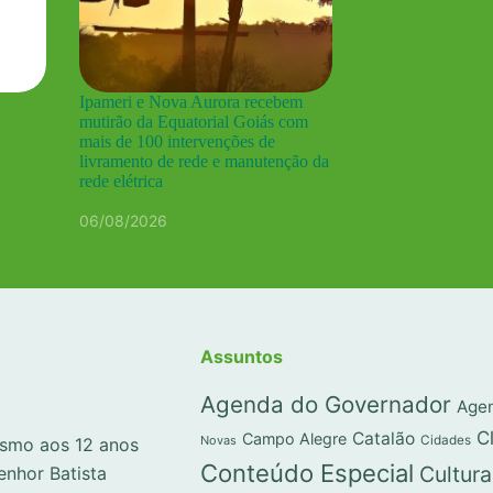
Ipameri e Nova Aurora recebem
mutirão da Equatorial Goiás com
mais de 100 intervenções de
livramento de rede e manutenção da
rede elétrica
06/08/2026
Assuntos
Agenda do Governador
Agen
C
Catalão
Campo Alegre
Novas
Cidades
lismo aos 12 anos
Conteúdo Especial
Cultura
enhor Batista