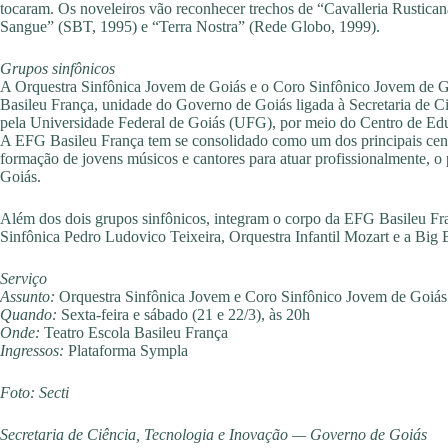
tocaram. Os noveleiros vão reconhecer trechos de “Cavalleria Rustica
Sangue” (SBT, 1995) e “Terra Nostra” (Rede Globo, 1999).
Grupos sinfônicos
A Orquestra Sinfônica Jovem de Goiás e o Coro Sinfônico Jovem de G
Basileu França, unidade do Governo de Goiás ligada à Secretaria de Ci
pela Universidade Federal de Goiás (UFG), por meio do Centro de Edu
A EFG Basileu França tem se consolidado como um dos principais centr
formação de jovens músicos e cantores para atuar profissionalmente, o p
Goiás.
Além dos dois grupos sinfônicos, integram o corpo da EFG Basileu Fr
Sinfônica Pedro Ludovico Teixeira, Orquestra Infantil Mozart e a Big 
Serviço
Assunto:
Orquestra Sinfônica Jovem e Coro Sinfônico Jovem de Goiás 
Quando:
Sexta-feira e sábado (21 e 22/3), às 20h
Onde:
Teatro Escola Basileu França
Ingressos:
Plataforma Sympla
Foto: Secti
Secretaria de Ciência, Tecnologia e Inovação — Governo de Goiás