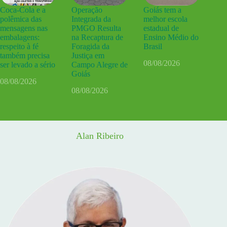
Coca-Cola e a
Operação
Goiás tem a
polêmica das
Integrada da
melhor escola
mensagens nas
PMGO Resulta
estadual de
embalagens:
na Recaptura de
Ensino Médio do
respeito à fé
Foragida da
Brasil
também precisa
Justiça em
08/08/2026
ser levado a sério
Campo Alegre de
Goiás
08/08/2026
08/08/2026
Alan Ribeiro