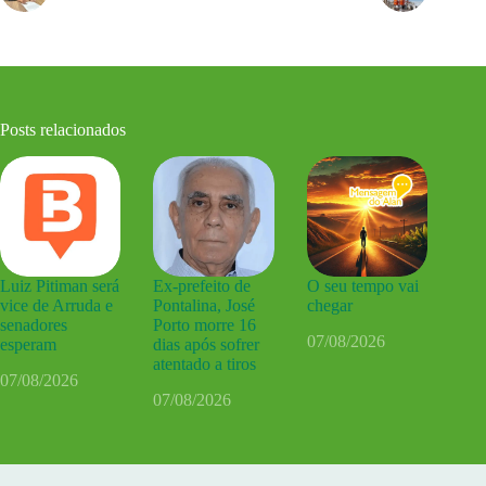
Posts relacionados
Luiz Pitiman será
Ex-prefeito de
O seu tempo vai
vice de Arruda e
Pontalina, José
chegar
senadores
Porto morre 16
07/08/2026
esperam
dias após sofrer
atentado a tiros
07/08/2026
07/08/2026