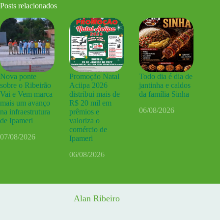
Posts relacionados
Nova ponte
Promoção Natal
Todo dia é dia de
sobre o Ribeirão
Aciipa 2026
jantinha e caldos
Vai e Vem marca
distribui mais de
da família Sinha
mais um avanço
R$ 20 mil em
06/08/2026
na infraestrutura
prêmios e
de Ipameri
valoriza o
comércio de
07/08/2026
Ipameri
06/08/2026
Alan Ribeiro