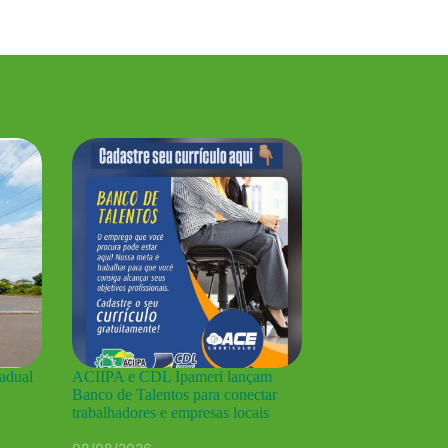
tadual
ACIIPA e CDL Ipameri lançam
Banco de Talentos para conectar
trabalhadores e empresas locais