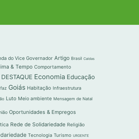
Artigo
da do Vice Governador
Brasil
Caldas
lima & Tempo
Comportamento
Economia
DESTAQUE
Educação
Goiás
Habitação
 faz
Infraestrutura
Luto
Meio ambiente
Mensagem de Natal
ção
Oportunidades & Empregos
nião
Rede de Solidariedade
ítica
Religião
idariedade
Tecnologia
Turismo
URGENTE