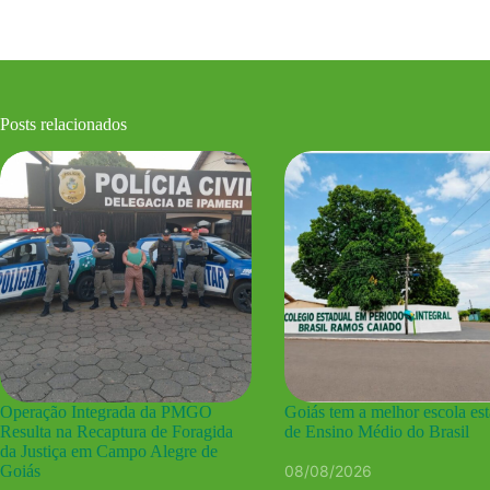
Posts relacionados
Operação Integrada da PMGO
Goiás tem a melhor escola es
Resulta na Recaptura de Foragida
de Ensino Médio do Brasil
da Justiça em Campo Alegre de
08/08/2026
Goiás