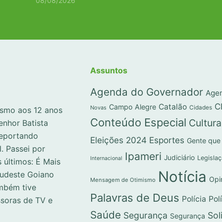
08/08/2026
Assuntos
Agenda do Governador
Agen
C
Catalão
Campo Alegre
Novas
Cidades
lismo aos 12 anos
Conteúdo Especial
Cultura
enhor Batista
reportando
Eleições 2024
Esportes
Gente que
l. Passei por
Ipameri
Judiciário
Legisla
Internacional
 últimos: É Mais
Notícia
Sudeste Goiano
Opi
Mensagem de Otimismo
mbém tive
Palavras de Deus
Polícia
Pol
ssoras de TV e
Saúde
Segurança
Sol
Segurança