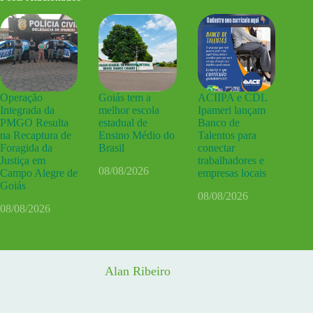
Operação
Goiás tem a
ACIIPA e CDL
Integrada da
melhor escola
Ipameri lançam
PMGO Resulta
estadual de
Banco de
na Recaptura de
Ensino Médio do
Talentos para
Foragida da
Brasil
conectar
Justiça em
trabalhadores e
08/08/2026
Campo Alegre de
empresas locais
Goiás
08/08/2026
08/08/2026
Alan Ribeiro