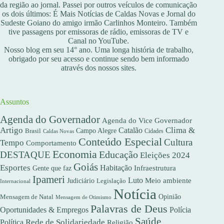
da região ao jornal. Passei por outros veículos de comunicação
os dois últimos: É Mais Notícias de Caldas Novas e Jornal do
Sudeste Goiano do amigo irmão Carlinhos Monteiro. Também
tive passagens por emissoras de rádio, emissoras de TV e
Canal no YouTube.
Nosso blog em seu 14° ano. Uma longa história de trabalho,
obrigado por seu acesso e continue sendo bem informado
através dos nossos sites.
Assuntos
Agenda do Governador
Agenda do Vice Governador
Artigo
Clima &
Catalão
Campo Alegre
Brasil
Caldas Novas
Cidades
Conteúdo Especial
Cultura
Tempo
Comportamento
Economia
DESTAQUE
Educação
Eleições 2024
Goiás
Esportes
Habitação
Gente que faz
Infraestrutura
Ipameri
Luto
Meio ambiente
Judiciário
Legislação
Internacional
Notícia
Opinião
Mensagem de Natal
Mensagem de Otimismo
Palavras de Deus
Oportunidades & Empregos
Polícia
Saúde
Rede de Solidariedade
Política
Religião