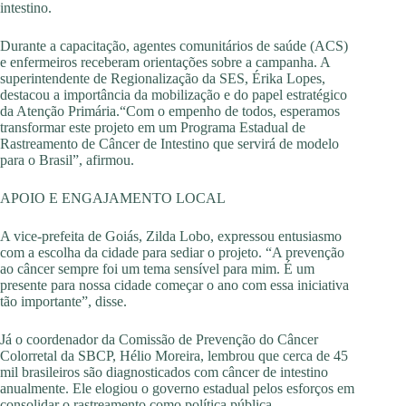
intestino.
Durante a capacitação, agentes comunitários de saúde (ACS)
e enfermeiros receberam orientações sobre a campanha. A
superintendente de Regionalização da SES, Érika Lopes,
destacou a importância da mobilização e do papel estratégico
da Atenção Primária.“Com o empenho de todos, esperamos
transformar este projeto em um Programa Estadual de
Rastreamento de Câncer de Intestino que servirá de modelo
para o Brasil”, afirmou.
APOIO E ENGAJAMENTO LOCAL
A vice-prefeita de Goiás, Zilda Lobo, expressou entusiasmo
com a escolha da cidade para sediar o projeto. “A prevenção
ao câncer sempre foi um tema sensível para mim. É um
presente para nossa cidade começar o ano com essa iniciativa
tão importante”, disse.
Já o coordenador da Comissão de Prevenção do Câncer
Colorretal da SBCP, Hélio Moreira, lembrou que cerca de 45
mil brasileiros são diagnosticados com câncer de intestino
anualmente. Ele elogiou o governo estadual pelos esforços em
consolidar o rastreamento como política pública.