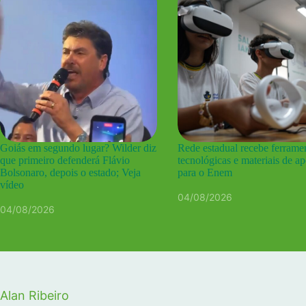
Goiás em segundo lugar? Wilder diz
Rede estadual recebe ferrame
que primeiro defenderá Flávio
tecnológicas e materiais de a
Bolsonaro, depois o estado; Veja
para o Enem
vídeo
04/08/2026
04/08/2026
Alan Ribeiro