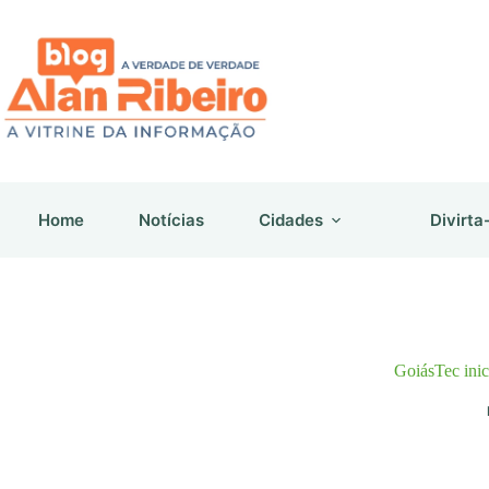
Pular
para
o
conteúdo
Home
Notícias
Cidades
Divirta
GoiásTec inic