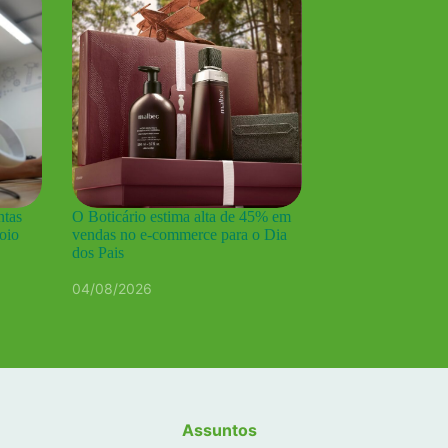
ntas
O Boticário estima alta de 45% em
poio
vendas no e-commerce para o Dia
dos Pais
04/08/2026
Assuntos