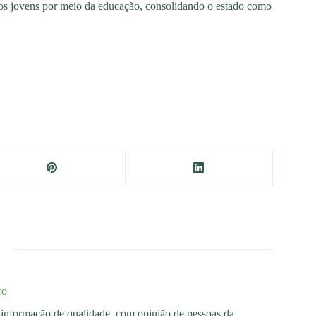
os jovens por meio da educação, consolidando o estado como
ro
os informação de qualidade, com opinião de pessoas da