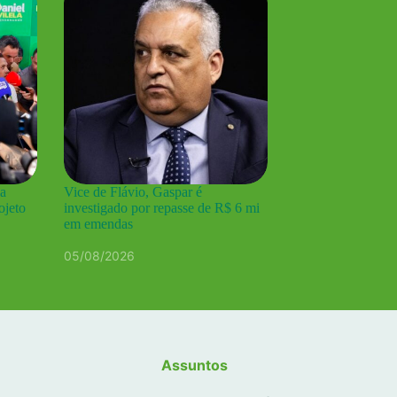
pa
Vice de Flávio, Gaspar é
ojeto
investigado por repasse de R$ 6 mi
em emendas
05/08/2026
Assuntos