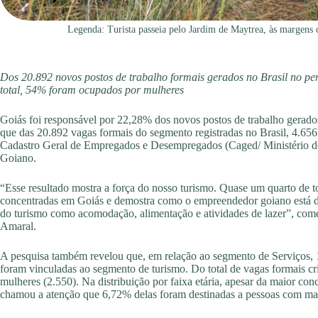
Legenda: Turista passeia pelo Jardim de Maytrea, às margens 
Dos 20.892 novos postos de trabalho formais gerados no Brasil no per
total, 54% foram ocupados por mulheres
Goiás foi responsável por 22,28% dos novos postos de trabalho gerados
que das 20.892 vagas formais do segmento registradas no Brasil, 4.65
Cadastro Geral de Empregados e Desempregados (Caged/ Ministério do
Goiano.
“Esse resultado mostra a força do nosso turismo. Quase um quarto de t
concentradas em Goiás e demostra como o empreendedor goiano está di
do turismo como acomodação, alimentação e atividades de lazer”, com
Amaral.
A pesquisa também revelou que, em relação ao segmento de Serviços, 
foram vinculadas ao segmento de turismo. Do total de vagas formais 
mulheres (2.550). Na distribuição por faixa etária, apesar da maior con
chamou a atenção que 6,72% delas foram destinadas a pessoas com mai