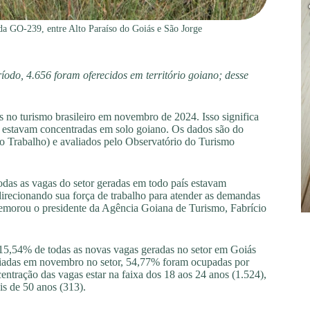
da GO-239, entre Alto Paraíso do Goiás e São Jorge
íodo, 4.656 foram oferecidos em território goiano; desse
 no turismo brasileiro em novembro de 2024. Isso significa
6 estavam concentradas em solo goiano. Os dados são do
 Trabalho) e avaliados pelo Observatório do Turismo
odas as vagas do setor geradas em todo país estavam
recionando sua força de trabalho para atender as demandas
emorou o presidente da Agência Goiana de Turismo, Fabrício
15,54% de todas as novas vagas geradas no setor em Goiás
criadas em novembro no setor, 54,77% foram ocupadas por
centração das vagas estar na faixa dos 18 aos 24 anos (1.524),
s de 50 anos (313).