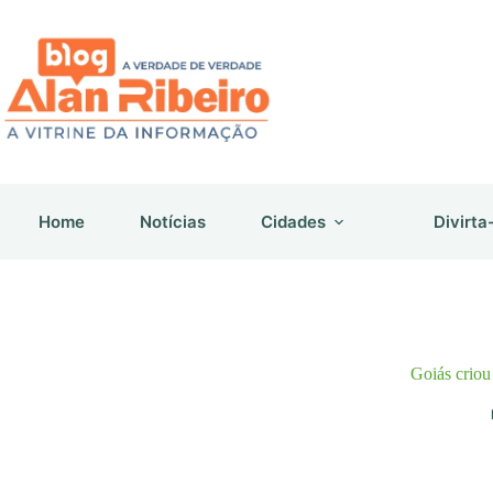
Pular
para
o
conteúdo
Home
Notícias
Cidades
Divirta
Goiás criou