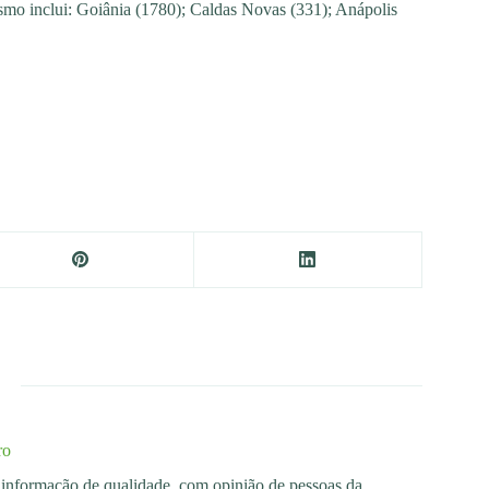
smo inclui: Goiânia (1780); Caldas Novas (331); Anápolis
ro
os informação de qualidade, com opinião de pessoas da