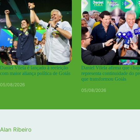
Daniel Vilela é lançado à reeleição
Daniel Vilela afirma que cha
com maior aliança política de Goiás
representa continuidade do pr
que transformou Goiás
05/08/2026
05/08/2026
Alan Ribeiro