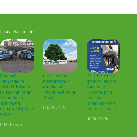
Posts relacionados
Operação
Goiás tem a
ACIIPA e CDL
Integrada da
melhor escola
Ipameri lançam
PMGO Resulta
estadual de
Banco de
na Recaptura de
Ensino Médio do
Talentos para
Foragida da
Brasil
conectar
Justiça em
trabalhadores e
08/08/2026
Campo Alegre de
empresas locais
Goiás
08/08/2026
08/08/2026