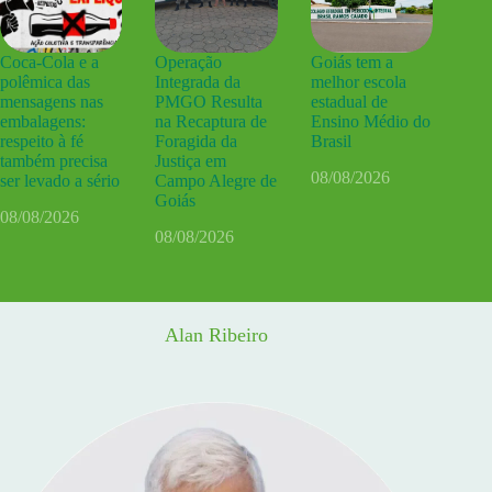
Coca-Cola e a
Operação
Goiás tem a
polêmica das
Integrada da
melhor escola
mensagens nas
PMGO Resulta
estadual de
embalagens:
na Recaptura de
Ensino Médio do
respeito à fé
Foragida da
Brasil
também precisa
Justiça em
08/08/2026
ser levado a sério
Campo Alegre de
Goiás
08/08/2026
08/08/2026
Alan Ribeiro