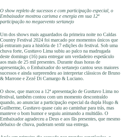
O show repleto de sucessos e com participação especial, o
Embaixador mostrou carisma e energia em sua 12ª
participação no megaevento sertanejo
Um dos shows mais aguardados da primeira noite no Caldas
Country Festival 2024 foi marcado por momentos únicos que
já entraram para a história de 17 edições do festival. Sob uma
chuva forte, Gusttavo Lima subiu ao palco na madrugada
deste domingo (16) para entregar um verdadeiro espetáculo
aos mais de 25 mil presentes. Durante duas horas de
apresentação, o Embaixador do sertanejo cantou seus maiores
sucessos e ainda surpreendeu ao interpretar clássicos de Bruno
& Marrone e Zezé Di Camargo & Luciano.
O show, que marcou a 12ª apresentação de Gusttavo Lima no
festival, também contou com um momento descontraído
quando, ao anunciar a participação especial da dupla Hugo &
Guilherme, Gusttavo quase caiu ao caminhar para trás, mas
manteve o bom humor e seguiu animando a multidão. O
Embaixador agradeceu a Deus e aos fãs presentes, que mesmo
debaixo de chuva, puderam sentir sua entrega.