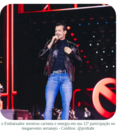
o Embaixador mostrou carisma e energia em sua 12ª participação no
megaevento sertanejo - Créditos: @pridiabr