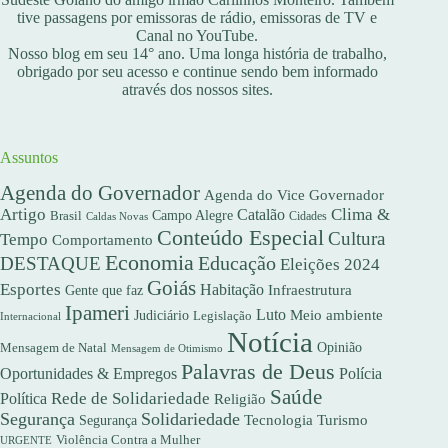
tive passagens por emissoras de rádio, emissoras de TV e
Canal no YouTube.
Nosso blog em seu 14° ano. Uma longa história de trabalho,
obrigado por seu acesso e continue sendo bem informado
através dos nossos sites.
Assuntos
Agenda do Governador
Agenda do Vice Governador
Artigo
Clima &
Catalão
Campo Alegre
Brasil
Caldas Novas
Cidades
Conteúdo Especial
Cultura
Tempo
Comportamento
Economia
DESTAQUE
Educação
Eleições 2024
Goiás
Esportes
Habitação
Gente que faz
Infraestrutura
Ipameri
Luto
Meio ambiente
Judiciário
Legislação
Internacional
Notícia
Opinião
Mensagem de Natal
Mensagem de Otimismo
Palavras de Deus
Oportunidades & Empregos
Polícia
Saúde
Rede de Solidariedade
Política
Religião
Segurança
Solidariedade
Segurança
Tecnologia
Turismo
Violência Contra a Mulher
URGENTE