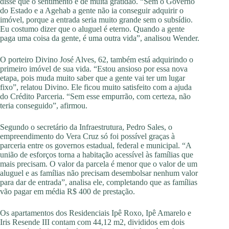
disse que o sentimento é de muita gratidão. “Sem o Governo
do Estado e a Agehab a gente não ia conseguir adquirir o
imóvel, porque a entrada seria muito grande sem o subsídio.
Eu costumo dizer que o aluguel é eterno. Quando a gente
paga uma coisa da gente, é uma outra vida”, analisou Wender.
O porteiro Divino José Alves, 62, também está adquirindo o
primeiro imóvel de sua vida. “Estou ansioso por essa nova
etapa, pois muda muito saber que a gente vai ter um lugar
fixo”, relatou Divino. Ele ficou muito satisfeito com a ajuda
do Crédito Parceria. “Sem esse empurrão, com certeza, não
teria conseguido”, afirmou.
Segundo o secretário da Infraestrutura, Pedro Sales, o
empreendimento do Vera Cruz só foi possível graças à
parceria entre os governos estadual, federal e municipal. “A
união de esforços torna a habitação acessível às famílias que
mais precisam. O valor da parcela é menor que o valor de um
aluguel e as famílias não precisam desembolsar nenhum valor
para dar de entrada”, analisa ele, completando que as famílias
vão pagar em média R$ 400 de prestação.
Os apartamentos dos Residenciais Ipê Roxo, Ipê Amarelo e
Iris Resende III contam com 44,12 m2, divididos em dois