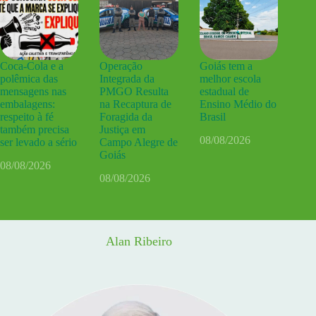
Coca-Cola e a
Operação
Goiás tem a
polêmica das
Integrada da
melhor escola
mensagens nas
PMGO Resulta
estadual de
embalagens:
na Recaptura de
Ensino Médio do
respeito à fé
Foragida da
Brasil
também precisa
Justiça em
08/08/2026
ser levado a sério
Campo Alegre de
Goiás
08/08/2026
08/08/2026
Alan Ribeiro