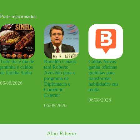
Posts relacionados
Todo dia é dia de
Ronaldo Caiado
Caldas Novas
jantinha e caldos
terá Roberto
ganha oficinas
da família Sinha
Azevêdo para o
gratuitas para
programa de
transformar
06/08/2026
Diplomacia e
habilidades em
Comércio
renda
Exterior
06/08/2026
06/08/2026
Alan Ribeiro