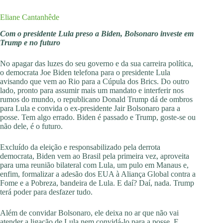
Eliane Cantanhêde
Com o presidente Lula preso a Biden, Bolsonaro investe em
Trump e no futuro
No apagar das luzes do seu governo e da sua carreira política,
o democrata Joe Biden telefona para o presidente Lula
avisando que vem ao Rio para a Cúpula dos Brics. Do outro
lado, pronto para assumir mais um mandato e interferir nos
rumos do mundo, o republicano Donald Trump dá de ombros
para Lula e convida o ex-presidente Jair Bolsonaro para a
posse. Tem algo errado. Biden é passado e Trump, goste-se ou
não dele, é o futuro.
Excluído da eleição e responsabilizado pela derrota
democrata, Biden vem ao Brasil pela primeira vez, aproveita
para uma reunião bilateral com Lula, um pulo em Manaus e,
enfim, formalizar a adesão dos EUA à Aliança Global contra a
Fome e a Pobreza, bandeira de Lula. E daí? Daí, nada. Trump
terá poder para desfazer tudo.
Além de convidar Bolsonaro, ele deixa no ar que não vai
atender a ligação de Lula nem convidá-lo para a posse. E