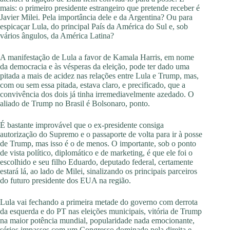
mais: o primeiro presidente estrangeiro que pretende receber é
Javier Milei. Pela importância dele e da Argentina? Ou para
espicaçar Lula, do principal País da América do Sul e, sob
vários ângulos, da América Latina?
A manifestação de Lula a favor de Kamala Harris, em nome
da democracia e às vésperas da eleição, pode ter dado uma
pitada a mais de acidez nas relações entre Lula e Trump, mas,
com ou sem essa pitada, estava claro, e precificado, que a
convivência dos dois já tinha irremediavelmente azedado. O
aliado de Trump no Brasil é Bolsonaro, ponto.
É bastante improvável que o ex-presidente consiga
autorização do Supremo e o passaporte de volta para ir à posse
de Trump, mas isso é o de menos. O importante, sob o ponto
de vista político, diplomático e de marketing, é que ele foi o
escolhido e seu filho Eduardo, deputado federal, certamente
estará lá, ao lado de Milei, sinalizando os principais parceiros
do futuro presidente dos EUA na região.
Lula vai fechando a primeira metade do governo com derrota
da esquerda e do PT nas eleições municipais, vitória de Trump
na maior potência mundial, popularidade nada emocionante,
sérios impasses com um Congresso dominado pela direita e