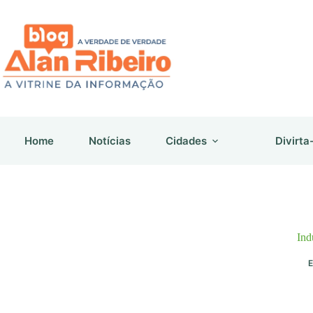
Pular
para
o
conteúdo
Home
Notícias
Cidades
Divirta
Ind