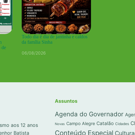
Todo dia é dia de jantinha e caldos
m
da família Sinha
o de
06/08/2026
Assuntos
Agenda do Governador
Agen
C
Catalão
Campo Alegre
Novas
Cidades
lismo aos 12 anos
Conteúdo Especial
Cultura
enhor Batista