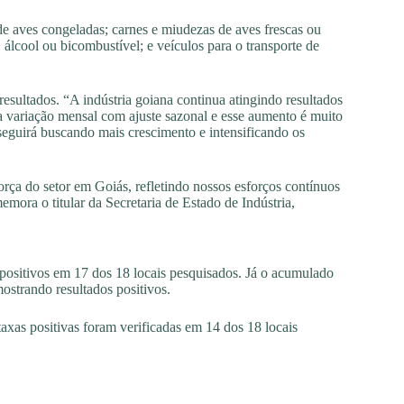
e aves congeladas; carnes e miudezas de aves frescas ou
, álcool ou bicombustível; e veículos para o transporte de
sultados. “A indústria goiana continua atingindo resultados
a variação mensal com ajuste sazonal e esse aumento é muito
seguirá buscando mais crescimento e intensificando os
orça do setor em Goiás, refletindo nossos esforços contínuos
mora o titular da Secretaria de Estado de Indústria,
positivos em 17 dos 18 locais pesquisados. Já o acumulado
strando resultados positivos.
xas positivas foram verificadas em 14 dos 18 locais