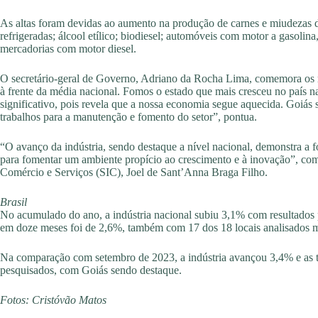
As altas foram devidas ao aumento na produção de carnes e miudezas d
refrigeradas; álcool etílico; biodiesel; automóveis com motor a gasolina
mercadorias com motor diesel.
O secretário-geral de Governo, Adriano da Rocha Lima, comemora os re
à frente da média nacional. Fomos o estado que mais cresceu no país n
significativo, pois revela que a nossa economia segue aquecida. Goiás 
trabalhos para a manutenção e fomento do setor”, pontua.
“O avanço da indústria, sendo destaque a nível nacional, demonstra a f
para fomentar um ambiente propício ao crescimento e à inovação”, come
Comércio e Serviços (SIC), Joel de Sant’Anna Braga Filho.
Brasil
No acumulado do ano, a indústria nacional subiu 3,1% com resultados 
em doze meses foi de 2,6%, também com 17 dos 18 locais analisados mo
Na comparação com setembro de 2023, a indústria avançou 3,4% e as ta
pesquisados, com Goiás sendo destaque.
Fotos: Cristóvão Matos