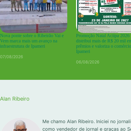
Nova ponte sobre o Ribeirão Vai e
Promoção Natal Aciipa 2026
Vem marca mais um avanço na
distribui mais de R$ 20 mil e
infraestrutura de Ipameri
prêmios e valoriza o comérci
Ipameri
07/08/2026
06/08/2026
Alan Ribeiro
Me chamo Alan Ribeiro. Iniciei no jorna
como vendedor de jornal e graças ao S