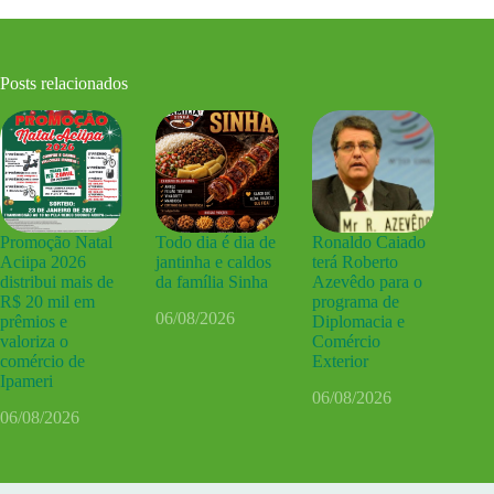
Posts relacionados
Promoção Natal
Todo dia é dia de
Ronaldo Caiado
Aciipa 2026
jantinha e caldos
terá Roberto
distribui mais de
da família Sinha
Azevêdo para o
R$ 20 mil em
programa de
06/08/2026
prêmios e
Diplomacia e
valoriza o
Comércio
comércio de
Exterior
Ipameri
06/08/2026
06/08/2026