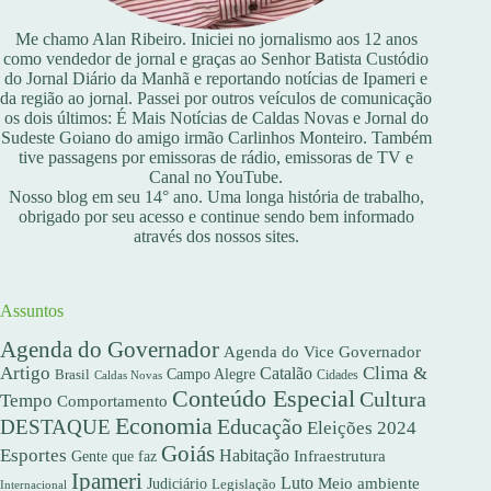
Me chamo Alan Ribeiro. Iniciei no jornalismo aos 12 anos
como vendedor de jornal e graças ao Senhor Batista Custódio
do Jornal Diário da Manhã e reportando notícias de Ipameri e
da região ao jornal. Passei por outros veículos de comunicação
os dois últimos: É Mais Notícias de Caldas Novas e Jornal do
Sudeste Goiano do amigo irmão Carlinhos Monteiro. Também
tive passagens por emissoras de rádio, emissoras de TV e
Canal no YouTube.
Nosso blog em seu 14° ano. Uma longa história de trabalho,
obrigado por seu acesso e continue sendo bem informado
através dos nossos sites.
Assuntos
Agenda do Governador
Agenda do Vice Governador
Artigo
Clima &
Catalão
Campo Alegre
Brasil
Caldas Novas
Cidades
Conteúdo Especial
Cultura
Tempo
Comportamento
Economia
DESTAQUE
Educação
Eleições 2024
Goiás
Esportes
Habitação
Gente que faz
Infraestrutura
Ipameri
Luto
Meio ambiente
Judiciário
Legislação
Internacional