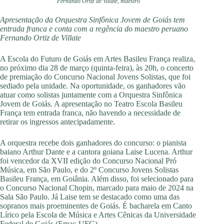
Fernando Ortiz de Villate, maestro
Apresentação da Orquestra Sinfônica Jovem de Goiás tem
entrada franca e conta com a regência do maestro peruano
Fernando Ortiz de Villate
A Escola do Futuro de Goiás em Artes Basileu França realiza,
no próximo dia 28 de março (quinta-feira), às 20h, o concerto
de premiação do Concurso Nacional Jovens Solistas, que foi
sediado pela unidade. Na oportunidade, os ganhadores vão
atuar como solistas juntamente com a Orquestra Sinfônica
Jovem de Goiás. A apresentação no Teatro Escola Basileu
França tem entrada franca, não havendo a necessidade de
retirar os ingressos antecipadamente.
A orquestra recebe dois ganhadores do concurso: o pianista
baiano Arthur Dante e a cantora goiana Laise Lucena. Arthur
foi vencedor da XVII edição do Concurso Nacional Pró
Música, em São Paulo, e do 2º Concurso Jovens Solistas
Basileu França, em Goiânia. Além disso, foi selecionado para
o Concurso Nacional Chopin, marcado para maio de 2024 na
Sala São Paulo. Já Laise tem se destacado como uma das
sopranos mais proeminentes de Goiás. É bacharela em Canto
Lírico pela Escola de Música e Artes Cênicas da Universidade
Federal de Goiás (Emac-UFG).