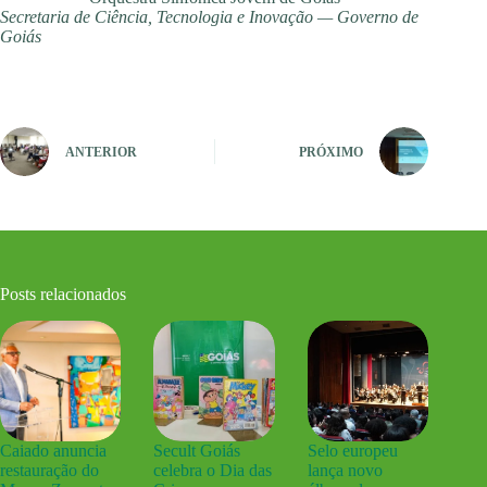
Secretaria de Ciência, Tecnologia e Inovação — Governo de
Goiás
ANTERIOR
PRÓXIMO
Posts relacionados
Caiado anuncia
Secult Goiás
Selo europeu
restauração do
celebra o Dia das
lança novo