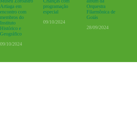
Museu Zoroastro
Crianças com
álbum da
Artiaga em
programação
Orquestra
encontro com
especial
Filarmônica de
membros do
Goiás
09/10/2024
Instituto
28/09/2024
Histórico e
Geográfico
09/10/2024